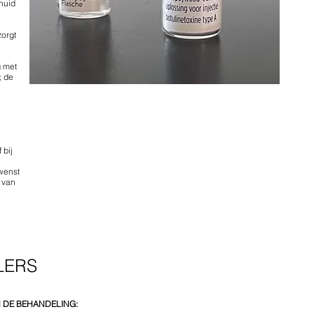
 huid
zorgt
g met
; de
 bij
 wenst
t van
LERS
 DE BEHANDELING: