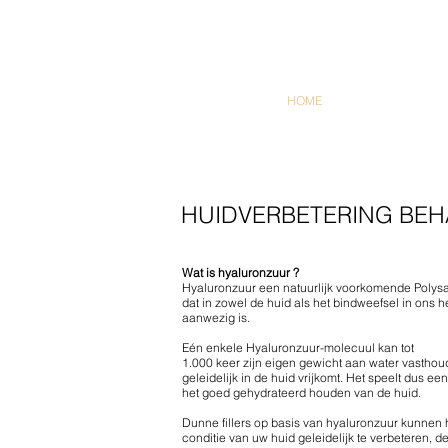
HOME
HUIDVERBETERING BEH
Wat is hyaluronzuur ?
Hyaluronzuur een natuurlijk voorkomende Polysa
dat in zowel de huid als het bindweefsel in ons 
aanwezig is.
Eén enkele Hyaluronzuur-molecuul kan tot
1.000 keer zijn eigen gewicht aan water vasthou
geleidelijk in de huid vrijkomt. Het speelt dus een
het goed gehydrateerd houden van de huid.
Dunne fillers op basis van hyaluronzuur kunnen
conditie van uw huid geleidelijk te verbeteren, de 