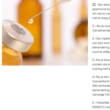

- Een beha
spannend zij
om van te vor
niet te laag is

-
Als je zwa
niet behande

-
Een lipbeh
van een koor
behandeling 
voort te zett

-
Als je blo
worden als j
overleg met j

-
Als je een 
hoeveelheid v
400 eenheden
behandeling,
vanwege het 

-
Hetzelfde
NSAID’S ( bij