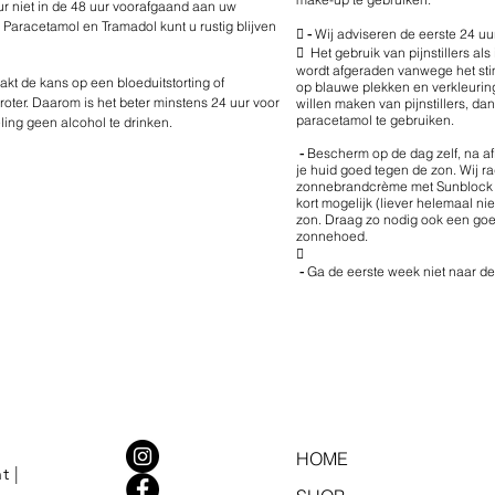
eur niet in de 48 uur voorafgaand aan uw
 Paracetamol en Tramadol kunt u rustig blijven

-
Wij adviseren de eerste 24 uu
 Het gebruik van pijnstillers als
wordt afgeraden vanwege het sti
kt de kans op een bloeduitstorting of
op blauwe plekken en verkleurin
oter. Daarom is het beter minstens 24 uur voor
willen maken van pijnstillers, da
paracetamol te gebruiken.
ing geen alcohol te drinken.
-
Bescherm op de dag zelf, na a
je huid goed tegen de zon. Wij 
zonnebrandcrème met Sunblock t
kort mogelijk (liever helemaal nie
zon. Draag zo nodig ook een g
zonnehoed.

-
Ga de eerste week niet naar de 
HOME
t |