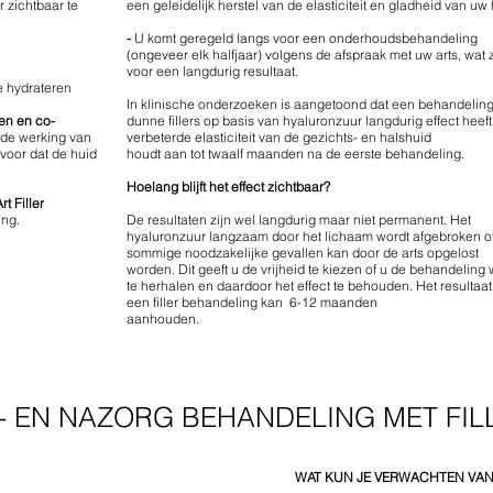
r zichtbaar te
een geleidelijk herstel van de elasticiteit en gladheid van uw
-
U komt geregeld langs voor een onderhoudsbehandeling
(ongeveer elk halfjaar) volgens de afspraak met uw arts, wat 
voor een langdurig resultaat.
e hydrateren
In klinische onderzoeken is aangetoond dat een behandelin
en en co-
dunne fillers op basis van hyaluronzuur langdurig effect heeft
 de werking van
verbeterde elasticiteit van de gezichts- en halshuid
rvoor dat de huid
houdt aan tot twaalf maanden na de eerste behandeling.
Hoelang blijft het effect zichtbaar?
rt Filler
ing.
De resultaten zijn wel langdurig maar niet permanent. Het
hyaluronzuur langzaam door het lichaam wordt afgebroken of
sommige noodzakelijke gevallen kan door de arts opgelost
worden. Dit geeft u de vrijheid te kiezen of u de behandeling
te herhalen en daardoor het effect te behouden. Het resultaa
een filler behandeling kan 6-12 maanden
aanhouden.
- EN NAZORG BEHANDELING MET FIL
WAT KUN JE VERWACHTEN VAN