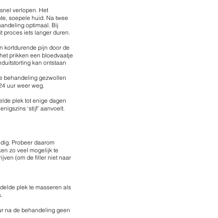
j snel verlopen. Het
chte, soepele huid. Na twee
andeling optimaal. Bij
t proces iets langer duren.
n kortdurende pijn door de
 het prikken een bloedvaatje
duitstorting kan ontstaan
e behandeling gezwollen
a 24 uur weer weg.
elde plek tot enige dagen
nigszins ‘stijf’ aanvoelt.
nodig. Probeer daarom
en zo veel mogelijk te
jven (om de filler niet naar
delde plek te masseren als
.
ur na de behandeling geen