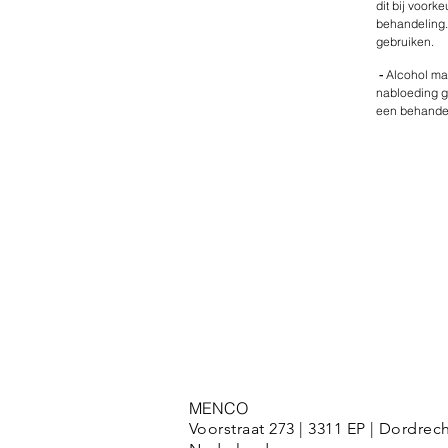
dit bij voork
behandeling.
gebruiken.
-
Alcohol maa
nabloeding gr
een behandel
MENCO
Voorstraat 273 | 3311 EP | Dordrech