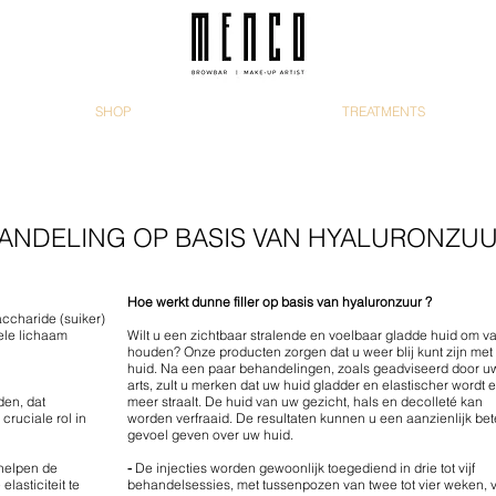
SHOP
TREATMENTS
ANDELING OP BASIS VAN HYALURONZUU
Hoe werkt dunne filler op basis van hyaluronzuur ?
ccharide (suiker)
hele lichaam
Wilt u een zichtbaar stralende en voelbaar gladde huid om va
houden? Onze producten zorgen dat u weer blij kunt zijn met
huid. Na een paar behandelingen, zoals geadviseerd door u
arts, zult u merken dat uw huid gladder en elastischer wordt 
den, dat
meer straalt. De huid van uw gezicht, hals en decolleté kan
 cruciale rol in
worden verfraaid. De resultaten kunnen u een aanzienlijk bet
gevoel geven over uw huid.
 helpen de
-
De injecties worden gewoonlijk toegediend in drie tot vijf
elasticiteit te
behandelsessies, met tussenpozen van twee tot vier weken, 