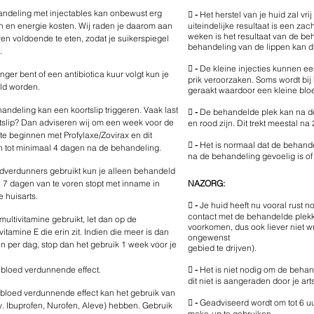
ndeling met injectables kan onbewust erg

-
Het herstel van je huid zal vri
n en energie kosten. Wij raden je daarom aan
uiteindelijke resultaat is een za
weken is het resultaat van de beh
en voldoende te eten, zodat je suikerspiegel
behandeling van de lippen kan di
.

-
De kleine injecties kunnen ee
nger bent of een antibiotica kuur volgt kun je
prik veroorzaken. Soms wordt bij
ld worden.
geraakt waardoor een kleine bloe
andeling kan een koortslip triggeren. Vaak last

-
De behandelde plek kan na d
tslip? Dan adviseren wij om een week voor de
en rood zijn. Dit trekt meestal n
te beginnen met Profylaxe/Zovirax en dit

-
Het is normaal dat de behand
en tot minimaal 4 dagen na de behandeling.
na de behandeling gevoelig is of e
edverdunners gebruikt kun je alleen behandeld
e 7 dagen van te voren stopt met inname in
NAZORG:
e huisarts.

-
J
e huid heeft nu vooral rust 
contact met de behandelde plekk
multivitamine gebruikt, let dan op de
voorkomen, dus ook liever niet wri
itamine E die erin zit. Indien die meer is dan
ongewenst
 per dag, stop dan het gebruik 1 week voor je
gebied te drijven).
bloed verdunnende effect.

-
Het is niet nodig om de behan
dit niet is aangeraden door je arts
 bloed verdunnende effect kan het gebruik van

-
Geadviseerd wordt om tot 6 u
v. Ibuprofen, Nurofen, Aleve) hebben. Gebruik
make-up te gebruiken.