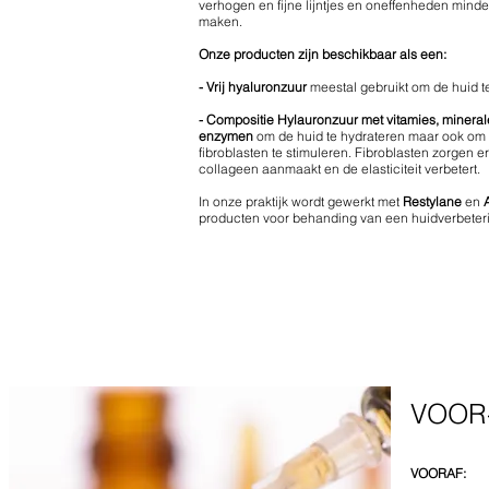
verhogen en fijne lijntjes en oneffenheden minde
maken.
Onze producten zijn beschikbaar als een:
- Vrij hyaluronzuur
meestal gebruikt om de huid t
-
Compositie Hylauronzuur met vitamies, mineral
enzymen
om de huid te hydrateren maar ook om
fibroblasten te stimuleren. Fibroblasten zorgen e
collageen aanmaakt en de elasticiteit verbetert.
In onze praktijk wordt gewerkt met
Restylane
en
A
producten voor behanding van een huidverbeter
VOOR
VOORAF: