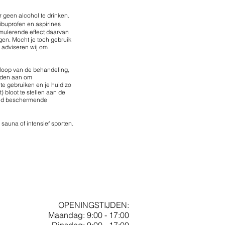
r geen alcohol te drinken.
 ibuprofen en aspirines
mulerende effect daarvan
gen. Mocht je toch gebruik
n adviseren wij om
floop van de behandeling,
raden aan om
e gebruiken en je huid zo
t) bloot te stellen aan de
oed beschermende
sauna of intensief sporten.
OPENINGSTIJDEN:
Maandag: 9:00 - 17:00
Dinsdag: 9:00 - 17:00