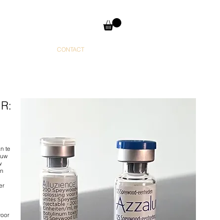
CONTACT
R:
n te
 uw
w
en
er
voor